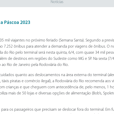
Notícias
 a Páscoa 2023
05 mil viajantes no próximo feriado (Semana Santa). Segundo a previsã
zarão 7.252 ônibus para atender a demanda por viagens de ônibus. 
do Rio pelo terminal será nesta quinta, 6/4, com quase 34 mil pess
), além de destinos em regiões do Sudeste como MG e SP. Na sexta (
ao Rio de Janeiro pela Rodoviária do Rio.
dados quanto aos deslocamentos na área externa do terminal (alerta
os, táxis piratas e comércio ilegal), a Rodoviária do Rio recomenda 
te com crianças e que cheguem com antecedência de, pelo menos, 1 
iliza mais de 50 lojas e diversas opções de alimentação (Bob’s, Spole
ara os passageiros que precisam se deslocar fora do terminal. Em f