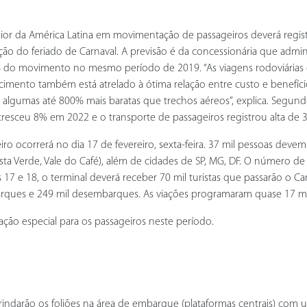
 maior da América Latina em movimentação de passageiros deverá regis
unção do feriado de Carnaval. A previsão é da concessionária que admin
5% do movimento no mesmo período de 2019. “As viagens rodoviárias
imento também está atrelado à ótima relação entre custo e benefíci
s, algumas até 800% mais baratas que trechos aéreos”, explica. Segund
s cresceu 8% em 2022 e o transporte de passageiros registrou alta de 
iro ocorrerá no dia 17 de fevereiro, sexta-feira. 37 mil pessoas deve
Costa Verde, Vale do Café), além de cidades de SP, MG, DF. O número d
 e 18, o terminal deverá receber 70 mil turistas que passarão o Car
arques e 249 mil desembarques. As viações programaram quase 17 mi
ão especial para os passageiros neste período.
rindarão os foliões na área de embarque (plataformas centrais) co