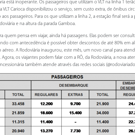
ária está inoperante. Os passageiros que utilizam o VLT na linha 1 ter
ia VLT Carioca disponibilizou o serviço, sem custo extra, de ônibus c
aos passageiros. Para os que utilizam a linha 2, a estação final será
oviária e na altura da parada Gamboa.
 quem pensa em viajar, ainda há passagens. Elas podem ser consulta
ndo com antecedência é possível obter descontos de até 80% em alg
aéreo. A Rodoviária inaugurou, este mês, um novo canal para atend
. Agora, os viajantes podem falar com a RÔ, da Rodoviária, a nova at
essionária também atende através das redes sociais (@rodoviariador