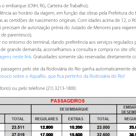
o embarque (CNH, RG, Carteira de Trabalho);
cia ao horário da viagem, em função das obras pela Prefeitura do Ri
 as certidões de nascimento originais. Com idades acima de 12, o RG
 16 precisam de autorização prévia do Juizado de Menores para via
 de parentesco);
lar no entorno do terminal, dando preferência aos serviços regulados 
 de grande demanda, aconselhamos a consulta e compra no site ofic
agens neste link
. Gratuidades somente são reservadas diretamente 
assagens pelo site da Rodoviária do Rio ganha automaticamente de
ouco sobre o AquaRio, que fica pertinho da Rodoviária do Rio!
dorio) ou pelo telefone (21) 3213-1800.