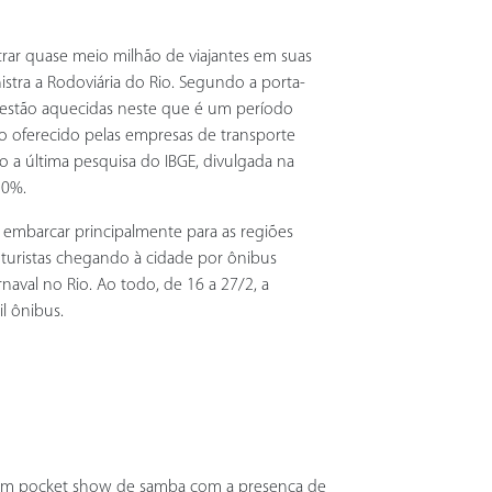
trar quase meio milhão de viajantes em suas
istra a Rodoviária do Rio. Segundo a porta-
 estão aquecidas neste que é um período
o oferecido pelas empresas de transporte
o a última pesquisa do IBGE, divulgada na
30%.
m embarcar principalmente para as regiões
e turistas chegando à cidade por ônibus
naval no Rio. Ao todo, de 16 a 27/2, a
l ônibus.
m um pocket show de samba com a presença de