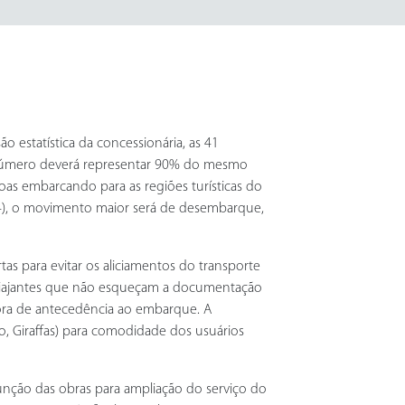
o estatística da concessionária, as 41
O número deverá representar 90% do mesmo
oas embarcando para as regiões turísticas do
7/4), o movimento maior será de desembarque,
s para evitar os aliciamentos do transporte
aos viajantes que não esqueçam a documentação
hora de antecedência ao embarque. A
to, Giraffas) para comodidade dos usuários
unção das obras para ampliação do serviço do