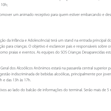
 10h;
omover um animado receptivo para quem estiver embarcando e desemb
dação da Infância e Adolescência) terá um stand na entrada principal d
ação para crianças. O objetivo é esclarecer pais e responsáveis sobre
como praias e eventos. As equipes do SOS Crianças Desaparecidas est
 Geral dos Alcoólicos Anônimos estará na passarela central superio
 ingestão indiscriminada de bebidas alcoólicas, principalmente por 
3h e das 13h às 17h.
ativos ao lado do balcão de informações do terminal. Serão mais de 