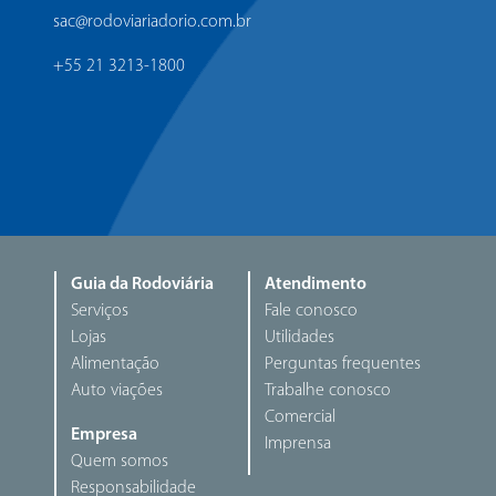
sac@rodoviariadorio.com.br
+55 21 3213-1800
Guia da Rodoviária
Atendimento
Serviços
Fale conosco
Lojas
Utilidades
Alimentação
Perguntas frequentes
Auto viações
Trabalhe conosco
Comercial
Empresa
Imprensa
Quem somos
Responsabilidade