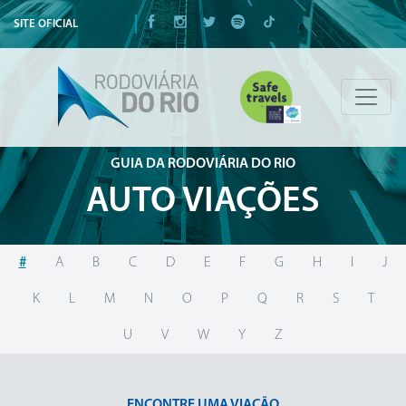
SITE OFICIAL
GUIA DA RODOVIÁRIA DO RIO
AUTO VIAÇÕES
#
A
B
C
D
E
F
G
H
I
J
K
L
M
N
O
P
Q
R
S
T
U
V
W
Y
Z
ENCONTRE UMA VIAÇÃO