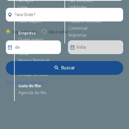
Serviços
Fale conosco
Lojas
Utilidades
Alimentação
Perguntas frequentes
Auto viações
Trabalhe conosco
Comercial
Somente ida
Ida e volta
Empresa
Imprensa
Quem somos
Responsabilidade
Social
Nossos Terminais
Buscar
Canal de denúncia
Código de Ética
Passagem comum
Guia do Rio
Agenda do Rio