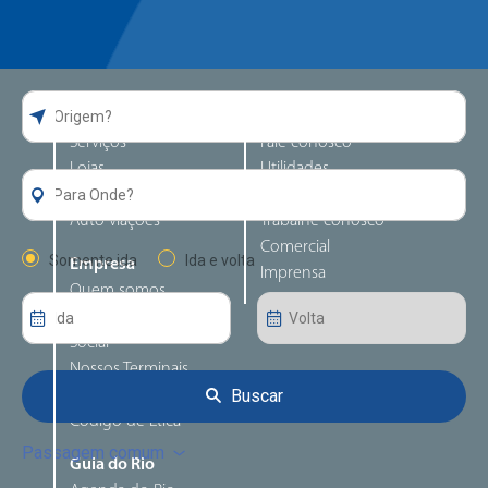
Guia da Rodoviária
Atendimento
Serviços
Fale conosco
Lojas
Utilidades
Alimentação
Perguntas frequentes
Auto viações
Trabalhe conosco
Comercial
Somente ida
Ida e volta
Empresa
Imprensa
Quem somos
Responsabilidade
Social
Nossos Terminais
Buscar
Canal de denúncia
Código de Ética
Passagem comum
Guia do Rio