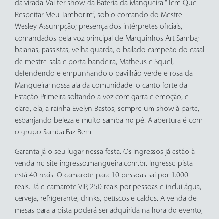
da virada. Vai ter show da Bateria da Mangueira “Tem Que
Respeitar Meu Tamborim”, sob o comando do Mestre
Wesley Assumpção; presença dos intérpretes oficiais,
comandados pela voz principal de Marquinhos Art Samba;
baianas, passistas, velha guarda, o bailado campeão do casal
de mestre-sala e porta-bandeira, Matheus e Squel,
defendendo e empunhando o pavilhão verde e rosa da
Mangueira; nossa ala da comunidade, o canto forte da
Estação Primeira soltando a voz com garra e emoção, e
claro, ela, a rainha Evelyn Bastos, sempre um show à parte,
esbanjando beleza e muito samba no pé. A abertura é com
o grupo Samba Faz Bem.
Garanta já o seu lugar nessa festa. Os ingressos já estão à
venda no site ingresso.mangueira.com.br. Ingresso pista
está 40 reais. O camarote para 10 pessoas sai por 1.000
reais. Já o camarote VIP, 250 reais por pessoas e inclui água,
cerveja, refrigerante, drinks, petiscos e caldos. A venda de
mesas para a pista poderá ser adquirida na hora do evento,