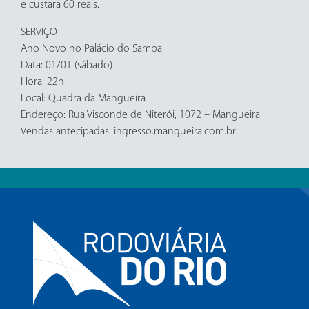
e custará 60 reais.
SERVIÇO
Ano Novo no Palácio do Samba
Data: 01/01 (sábado)
Hora: 22h
Local: Quadra da Mangueira
Endereço: Rua Visconde de Niterói, 1072 – Mangueira
Vendas antecipadas: ingresso.mangueira.com.br