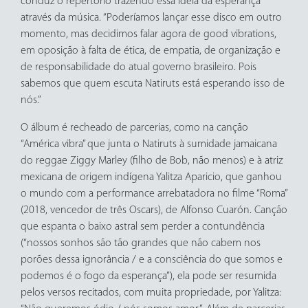
conduz o repertório trazendo essa ideia da esperança
através da música. “Poderíamos lançar esse disco em outro
momento, mas decidimos falar agora de good vibrations,
em oposição à falta de ética, de empatia, de organização e
de responsabilidade do atual governo brasileiro. Pois
sabemos que quem escuta Natiruts está esperando isso de
nós.”
O álbum é recheado de parcerias, como na canção
“América vibra” que junta o Natiruts à sumidade jamaicana
do reggae Ziggy Marley (filho de Bob, não menos) e à atriz
mexicana de origem indígena Yalitza Aparicio, que ganhou
o mundo com a performance arrebatadora no filme “Roma”
(2018, vencedor de três Oscars), de Alfonso Cuarón. Canção
que espanta o baixo astral sem perder a contundência
(“nossos sonhos são tão grandes que não cabem nos
porões dessa ignorância / e a consciência do que somos e
podemos é o fogo da esperança”), ela pode ser resumida
pelos versos recitados, com muita propriedade, por Yalitza: