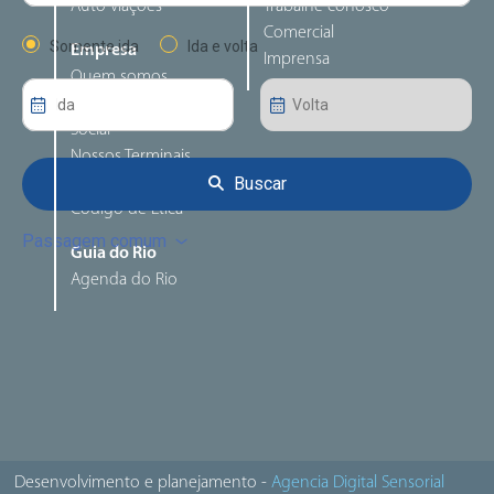
Auto viações
Trabalhe conosco
Comercial
Somente ida
Ida e volta
Empresa
Imprensa
Quem somos
Responsabilidade
Social
Nossos Terminais
Buscar
Canal de denúncia
Código de Ética
Passagem comum
Guia do Rio
Agenda do Rio
Desenvolvimento e planejamento -
Agencia Digital Sensorial