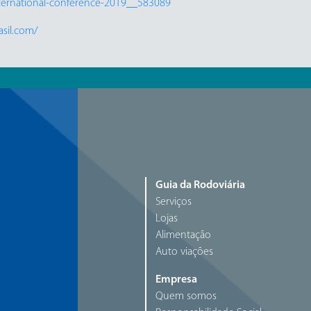
nternational-conference-2019__583089
sil.com/
Guia da Rodoviária
Serviços
Lojas
Alimentação
Auto viações
Empresa
Quem somos