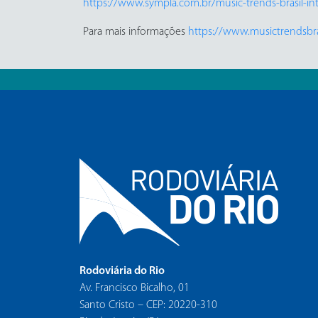
https://www.sympla.com.br/music-trends-brasil-i
Para mais informações
https://www.musictrendsbra
Rodoviária do Rio
Av. Francisco Bicalho, 01
Santo Cristo – CEP: 20220-310