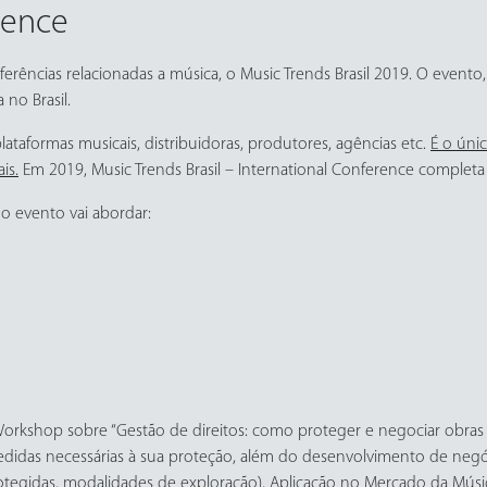
rence
ferências relacionadas a música, o Music Trends Brasil 2019. O event
 no Brasil.
plataformas musicais, distribuidoras, produtores, agências etc.
É o úni
is.
Em 2019, Music Trends Brasil – International Conference completa 
o evento vai abordar:
rkshop sobre “Gestão de direitos: como proteger e negociar obras m
 medidas necessárias à sua proteção, além do desenvolvimento de negóc
 protegidas, modalidades de exploração), Aplicação no Mercado da Mús