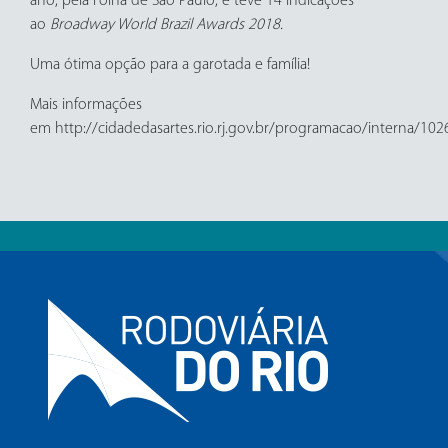
ano, pela Folha de São Paulo, e teve 14 indicações
ao
Broadway World Brazil Awards 2018.
Uma ótima opção para a garotada e família!
Mais informações
em http://cidadedasartes.rio.rj.gov.br/programacao/interna/102