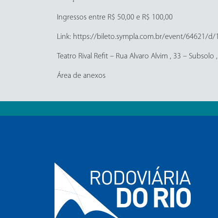
Ingressos entre R$ 50,00 e R$ 100,00
Link: https://bileto.sympla.com.br/event/64621/d
Teatro Rival Refit – Rua Alvaro Alvim , 33 – Subsolo 
Área de anexos