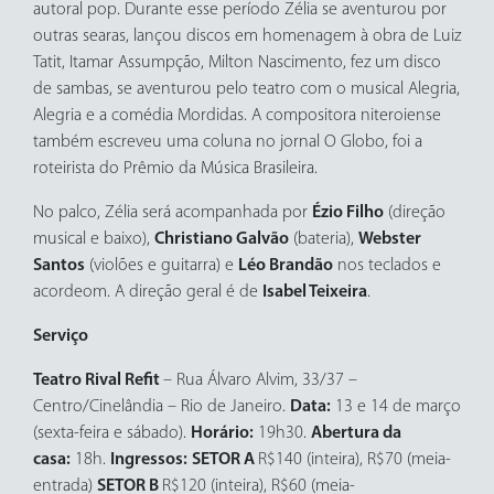
autoral pop. Durante esse período Zélia se aventurou por
outras searas, lançou discos em homenagem à obra de Luiz
Tatit, Itamar Assumpção, Milton Nascimento, fez um disco
de sambas, se aventurou pelo teatro com o musical Alegria,
Alegria e a comédia Mordidas. A compositora niteroiense
também escreveu uma coluna no jornal O Globo, foi a
roteirista do Prêmio da Música Brasileira.
No palco, Zélia será acompanhada por
Ézio Filho
(direção
musical e baixo),
Christiano Galvão
(bateria),
Webster
Santos
(violões e guitarra) e
Léo Brandão
nos teclados e
acordeom. A direção geral é de
Isabel Teixeira
.
Serviço
Teatro Rival Refit
– Rua Álvaro Alvim, 33/37 –
Centro/Cinelândia – Rio de Janeiro.
Data:
13 e 14 de março
(sexta-feira e sábado).
Horário:
19h30.
Abertura da
casa:
18h.
Ingressos:
SETOR A
R$140 (inteira), R$70 (meia-
entrada)
SETOR B
R$120 (inteira), R$60 (meia-