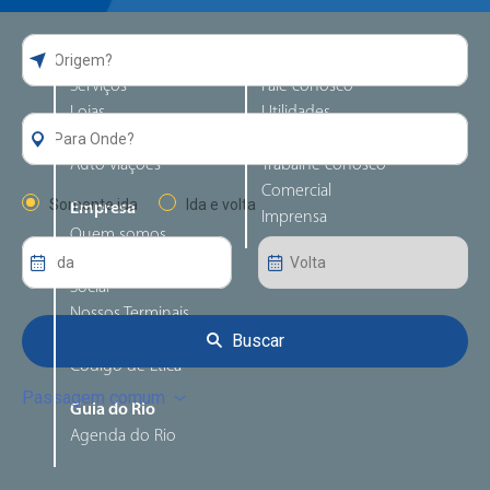
Guia da Rodoviária
Atendimento
Serviços
Fale conosco
Lojas
Utilidades
Alimentação
Perguntas frequentes
Auto viações
Trabalhe conosco
Comercial
Somente ida
Ida e volta
Empresa
Imprensa
Quem somos
Responsabilidade
Social
Nossos Terminais
Buscar
Canal de denúncia
Código de Ética
Passagem comum
Guia do Rio
Agenda do Rio