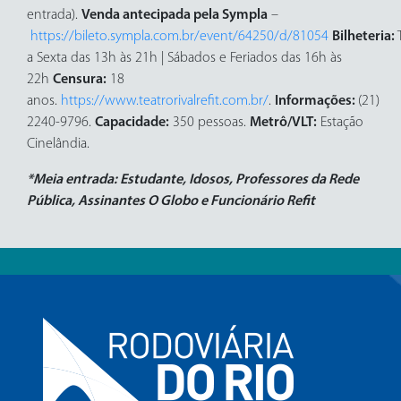
entrada).
Venda antecipada pela Sympla
–
https://bileto.sympla.com.br/event/64250/d/81054
Bilheteria:
a Sexta das 13h às 21h | Sábados e Feriados das 16h às
22h
Censura:
18
anos.
https://www.teatrorivalrefit.com.br/
.
Informações:
(21)
2240-9796.
Capacidade:
350 pessoas.
Metrô/VLT:
Estação
Cinelândia.
*Meia entrada: Estudante, Idosos, Professores da Rede
Pública, Assinantes O Globo e Funcionário Refit