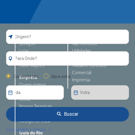
Guia da Rodoviária
Atendimento
Serviços
Fale conosco
Lojas
Utilidades
Alimentação
Perguntas frequentes
Auto viações
Trabalhe conosco
Comercial
Somente ida
Ida e volta
Empresa
Imprensa
Quem somos
Responsabilidade
Social
Nossos Terminais
Buscar
Canal de denúncia
Código de Ética
Passagem comum
Guia do Rio