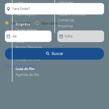
Lojas
Utilidades
Alimentação
Perguntas frequentes
Auto viações
Trabalhe conosco
Comercial
Somente ida
Ida e volta
Empresa
Imprensa
Quem somos
Responsabilidade
Social
Nossos Terminais
Buscar
Canal de denúncia
Código de Ética
Passagem comum
Guia do Rio
Agenda do Rio