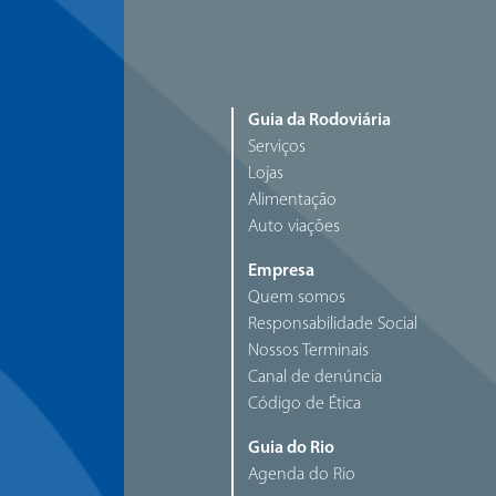
Guia da Rodoviária
Serviços
Lojas
Alimentação
Auto viações
Empresa
Quem somos
Responsabilidade Social
Nossos Terminais
Canal de denúncia
Código de Ética
Guia do Rio
Agenda do Rio